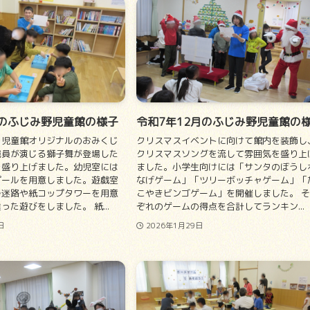
月のふじみ野児童館の様子
令和7年12月のふじみ野児童館の
、児童館オリジナルのおみくじ
クリスマスイベントに向けて館内を装飾し
職員が演じる獅子舞が登場した
クリスマスソングを流して雰囲気を盛り上
を盛り上げました。幼児室には
ました。小学生向けには「サンタのぼうし
プールを用意しました。遊戯室
なげゲーム」「ツリーボッチャゲーム」「
ル迷路や紙コップタワーを用意
こやきビンゴゲーム」を開催しました。 
った遊びをしました。 紙...
ぞれのゲームの得点を合計してランキン...
日
2026年1月29日