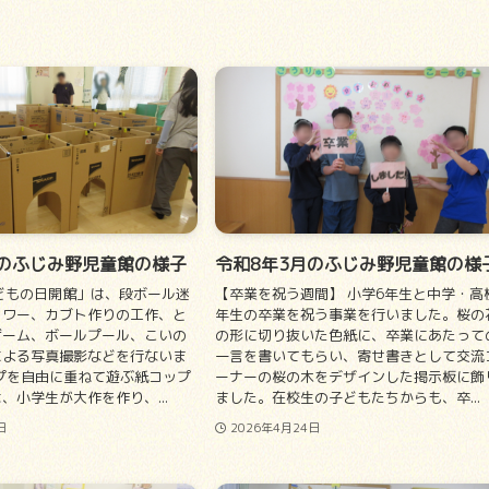
月のふじみ野児童館の様子
令和8年3月のふじみ野児童館の様
どもの日開館」は、段ボール迷
【卒業を祝う週間】 小学6年生と中学・高
タワー、カブト作りの工作、と
年生の卒業を祝う事業を行いました。桜の
ゲーム、ボールプール、こいの
の形に切り抜いた色紙に、卒業にあたって
による写真撮影などを行ないま
一言を書いてもらい、寄せ書きとして交流
プを自由に重ねて遊ぶ紙コップ
ーナーの桜の木をデザインした掲示板に飾
、小学生が大作を作り、...
ました。在校生の子どもたちからも、卒...
日
2026年4月24日