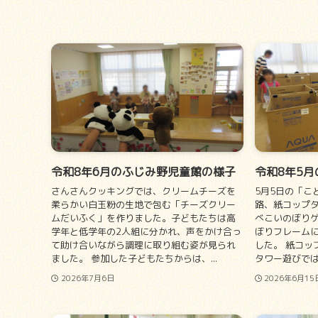
令和8年6月のふじみ野児童館の様子
令和8年5
さんさんクッキングでは、クリームチーズを
5月5日の「こ
柔らかい白玉粉の生地で包む「チーズクリー
路、紙コップ
ムだいふく」を作りました。子どもたちは高
べこいのぼり
学年と低学年の2人組に分かれ、声をかけ合っ
ぼりフレーム
て助け合いながら調理に取り組む姿が見られ
した。 紙コッ
ました。 参加した子どもたちからは、...
タワー遊びでは
2026年7月6日
2026年6月15