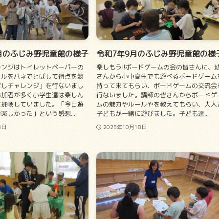
0月のふじみ野児童館の様子
令和7年9月のふじみ野児童館の様
レンジはトイレットペーパーの
楽しもう!!ボードゲームの会の皆さんに、
エルをバネでとばして得点を競
さんから小中高生でも遊べるボードゲーム
ばしチャレンジ」を行ないまし
持って来てもらい、ボードゲームの交流会
参加者が多く小学生達は楽しん
行ないました。講師の皆さんからボードゲ
に挑戦していました。「今日遊
ムの魅力やルールやを教えてもらい、大人
楽しかった」という感想...
子どもが一緒に遊びました。子ども達...
8日
2025年10月18日