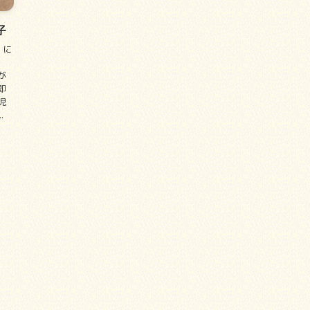
子
」に
が
即
児
.