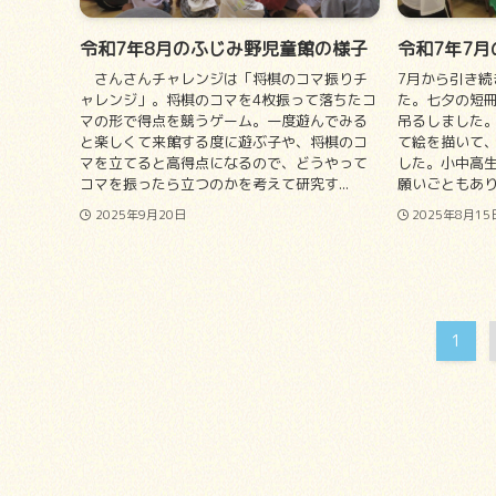
令和7年8月のふじみ野児童館の様子
令和7年7
さんさんチャレンジは「将棋のコマ振りチ
7月から引き続
ャレンジ」。将棋のコマを4枚振って落ちたコ
た。七夕の短
マの形で得点を競うゲーム。一度遊んでみる
吊るしました
と楽しくて来館する度に遊ぶ子や、将棋のコ
て絵を描いて
マを立てると高得点になるので、どうやって
した。小中高
コマを振ったら立つのかを考えて研究す...
願いごともあり
2025年9月20日
2025年8月15
1