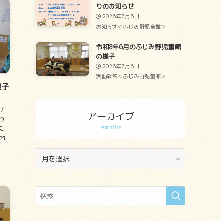
りのお知らせ
2026年7月6日
お知らせ＜ふじみ野児童館＞
令和8年6月のふじみ野児童館
の様子
2026年7月6日
活動報告＜ふじみ野児童館＞
様子
、
げ
アーカイブ
わ
た
それ
ア
ー
カ
イ
ブ