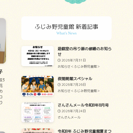
ふじみ野児童館 新着記事
遊戯室の吊り扉の修繕のお知ら
せ
2026年7月31日
お知らせ＜ふじみ野児童館＞
子
夜間開館スペシャル
校3
2026年7月26日
花
お知らせ＜ふじみ野児童館＞
の
コ
り
さんさんメール令和8年8月号
2026年7月24日
さんさんメール
令和8年 ふじみ野児童館夏まつ