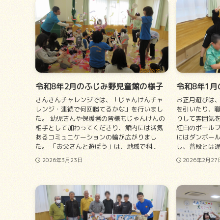
令和8年2月のふじみ野児童館の様子
令和8年1
さんさんチャレンジでは、「じゃんけんチャ
お正月遊びは
レンジ・連続で何回勝てるかな」を行いまし
を引いたり、
た。 幼児さんや保護者の皆様もじゃんけんの
りして雰囲気
相手として加わってくださり、館内には活気
紅白のボール
あるコミュニケーションの輪が広がりまし
にはダンボー
た。 「お父さんと遊ぼう」は、地域で科...
し、普段とは違
2026年3月23日
2026年2月27