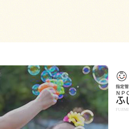
ふ
FUJIM