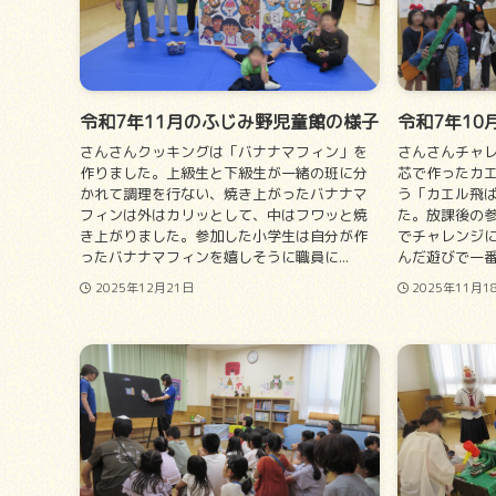
令和7年11月のふじみ野児童館の様子
令和7年1
さんさんクッキングは「バナナマフィン」を
さんさんチャ
作りました。上級生と下級生が一緒の班に分
芯で作ったカ
かれて調理を行ない、焼き上がったバナナマ
う「カエル飛
フィンは外はカリッとして、中はフワッと焼
た。放課後の
き上がりました。参加した小学生は自分が作
でチャレンジ
ったバナナマフィンを嬉しそうに職員に...
んだ遊びで一番
2025年12月21日
2025年11月1