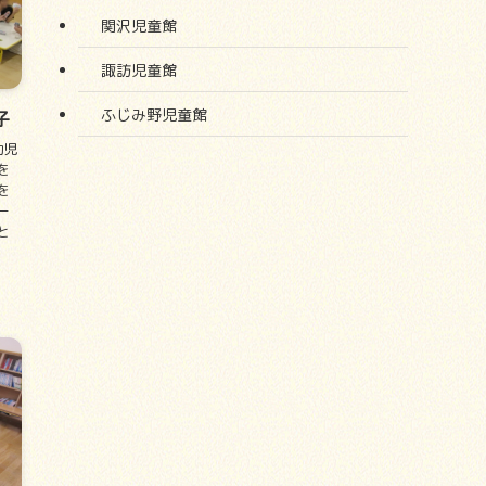
関沢児童館
諏訪児童館
ふじみ野児童館
子
幼児
を
を
ー
と