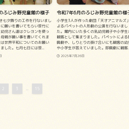
月のふじみ野児童館の様子
令和7年6月のふじみ野児童館の様
き七夕飾りの工作を行ないまし
小学生3人が作った劇団「天才アニマルズ
冊に願いを書いてもらい笹竹に
よるパペットの人形劇の公演を行ないまし
。幼児さん達はクレヨンを使っ
た。館内にいた多くの乳幼児親子や小学生
、母親が願い事を書いてくれま
観客として集まりました。パペットによる
生は世界平和についてのお願い
興劇や、しりとりの掛け合いにも観客の幼
ました。七月七日には笹...
や小学生が答えていました。即興劇に観客..
日
2025年7月26日
2
3
15
...