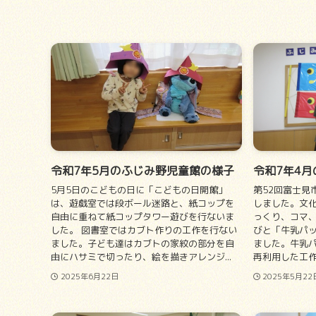
令和7年5月のふじみ野児童館の様子
令和7年4
5月5日のこどもの日に「こどもの日開館」
第52回富士見
は、遊戯室では段ボール迷路と、紙コップを
しました。文
自由に重ねて紙コップタワー遊びを行ないま
っくり、コマ
した。 図書室ではカブト作りの工作を行ない
びと「牛乳パ
ました。子ども達はカブトの家紋の部分を自
ました。牛乳
由にハサミで切ったり、絵を描きアレンジ...
再利用した工作
2025年6月22日
2025年5月22