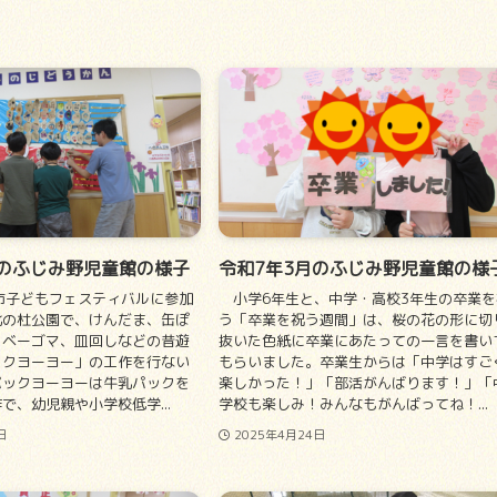
月のふじみ野児童館の様子
令和7年3月のふじみ野児童館の様
市子どもフェスティバルに参加
小学6年生と、中学・高校3年生の卒業を
化の杜公園で、けんだま、缶ぽ
う「卒業を祝う週間」は、桜の花の形に切
、ベーゴマ、皿回しなどの昔遊
抜いた色紙に卒業にあたっての一言を書い
ックヨーヨー」の工作を行ない
もらいました。卒業生からは「中学はすご
パックヨーヨーは牛乳パックを
楽しかった！」「部活がんばります！」「
で、幼児親や小学校低学...
学校も楽しみ！みんなもがんばってね！...
日
2025年4月24日