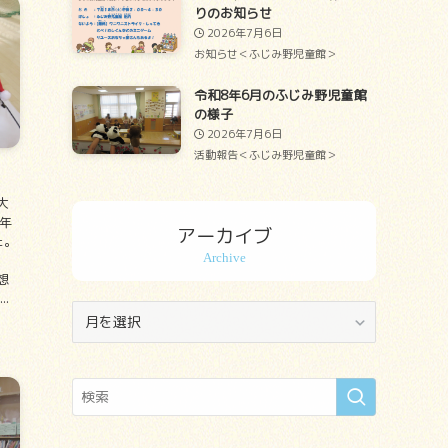
りのお知らせ
2026年7月6日
お知らせ＜ふじみ野児童館＞
令和8年6月のふじみ野児童館
の様子
2026年7月6日
活動報告＜ふじみ野児童館＞
大
年
アーカイブ
た。
想
.
ア
ー
カ
イ
ブ