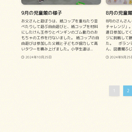
9月の児童館の様子
8月の児童
お父さんと遊ぼうは、紙コップを重ねたり並
8月のさんさん
べたりして遊ぶ自由遊びと、紙コップを材料
チャレンジ」
にしたけん玉作りとペンギンのゴム動力のお
連日参加して
もちゃの工作を行ないました。 紙コップの自
ジに挑戦して
由遊びは参加した父親と子どもが協力して高
た。 ボランテ
いタワーを積み上げました。小学生達は...
ん、図書館ふじ
2024年10月25日
2024年9月25
1
2