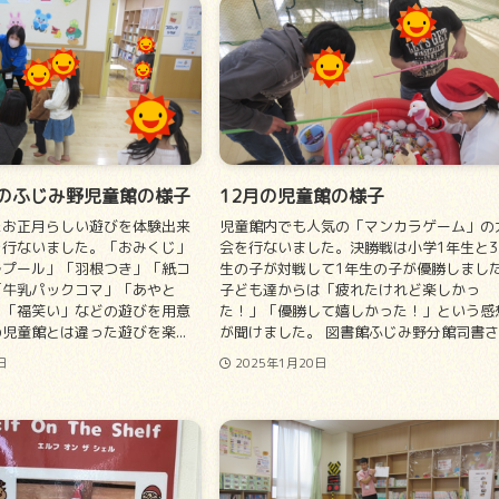
月のふじみ野児童館の様子
12月の児童館の様子
たお正月らしい遊びを体験出来
児童館内でも人気の「マンカラゲーム」の
を行ないました。「おみくじ」
会を行ないました。決勝戦は小学1年生と3
ルプール」「羽根つき」「紙コ
生の子が対戦して1年生の子が優勝しまし
「牛乳パックコマ」「あやと
子ども達からは「疲れたけれど楽しかっ
」「福笑い」などの遊びを用意
た！」「優勝して嬉しかった！」という感
児童館とは違った遊びを楽...
が聞けました。 図書館ふじみ野分館司書さ..
日
2025年1月20日