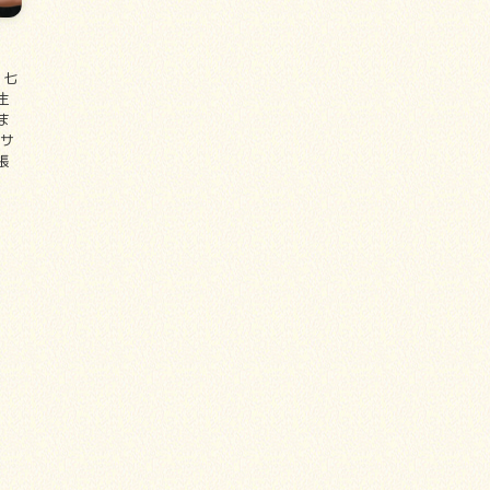
 七
生
ま
ンサ
張