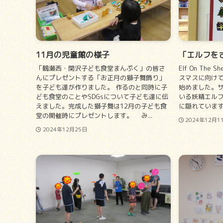
11月の児童館の様子
「エルフをさがせ
「鶴瀬西・関沢子ども食堂まんぷく」の皆さ
Elf On The
んにプレゼントする「お正月の獅子舞飾り」
スマスに向け
を子ども達が作りました。 作るのと同時に子
始めました。
ども食堂のことやSDGsについて子ども達に伝
いる妖精エル
えました。完成した獅子舞は12月の子ども食
に隠れていま
堂の開催時にプレゼントします。 み...
2024年12月1
2024年12月25日