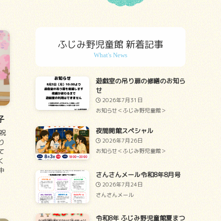
ふじみ野児童館 新着記事
遊戯室の吊り扉の修繕のお知ら
せ
2026年7月31日
お知らせ＜ふじみ野児童館＞
子
夜間開館スペシャル
祝
2026年7月26日
り
お知らせ＜ふじみ野児童館＞
て
く
中
さんさんメール令和8年8月号
2026年7月24日
さんさんメール
令和8年 ふじみ野児童館夏まつ