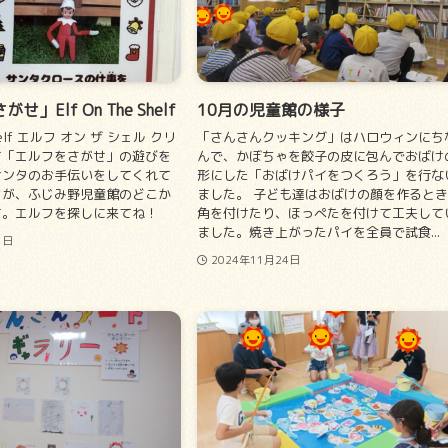
」Elf On The Shelf
10月の児童館の様子
 Shelf エルフ オン ザ シェル クリ
「さんさんクッキング」はハロウィンにち
て「エルフをさがせ」の遊びを
んで、かぼちゃを餃子の皮に包んでおばけ
サンタのお手伝いをしてくれて
形にした「おばけパイをつくろう」を行な
フが、ふじみ野児童館のどこか
ました。 子ども達はおばけの顔を作ると
す。エルフを探しに来てね！
角を付けたり、ほっぺたを付けて工夫して
ました。焼き上がったパイを全員で試食...
1日
2024年11月24日