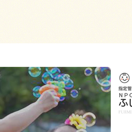
ふ
FUJIM