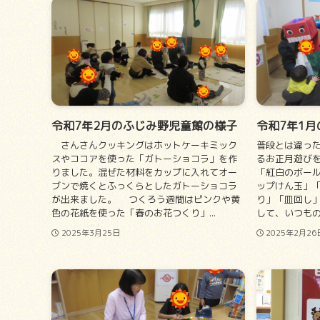
令和7年2月のふじみ野児童館の様子
令和7年1
さんさんクッキングはホットケーキミック
普段とは違っ
スやココアを使った「ガトーショコラ」を作
るお正月遊び
りました。混ぜた材料をカップに入れてオー
「紅白のボー
ブンで焼くとふっくらとしたガトーショコラ
ップけん玉」
が出来ました。 ‪‪つくろう週間はピンクや黄
り」「皿回し
色の花紙を使った「春のお花つくり」...
して、いつもの
2025年3月25日
2025年2月26