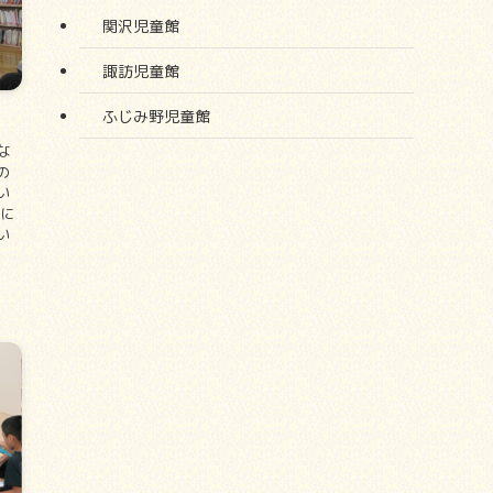
関沢児童館
諏訪児童館
ふじみ野児童館
な
の
い
きに
い