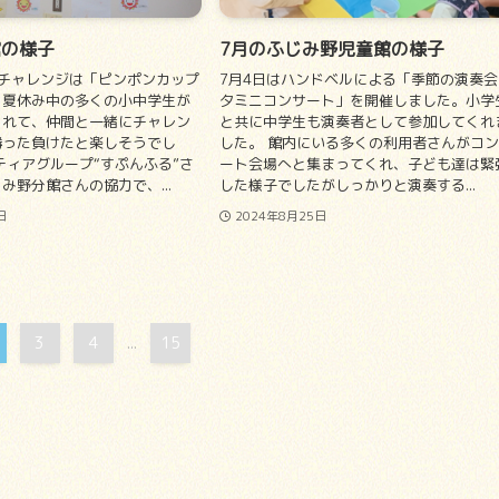
館の様子
7月のふじみ野児童館の様子
チャレンジは「ピンポンカップ
7月4日はハンドベルによる「季節の演奏会
。夏休み中の多くの小中学生が
夕ミニコンサート」を開催しました。小学
くれて、仲間と一緒にチャレン
と共に中学生も演奏者として参加してくれ
勝った負けたと楽しそうでし
した。 館内にいる多くの利用者さんがコ
ィアグループ“すぷんふる”さ
ート会場へと集まってくれ、子ども達は緊
み野分館さんの協力で、...
した様子でしたがしっかりと演奏する...
日
2024年8月25日
3
4
15
...