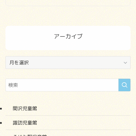
アーカイブ
ア
ー
カ
イ
ブ
関沢児童館
諏訪児童館