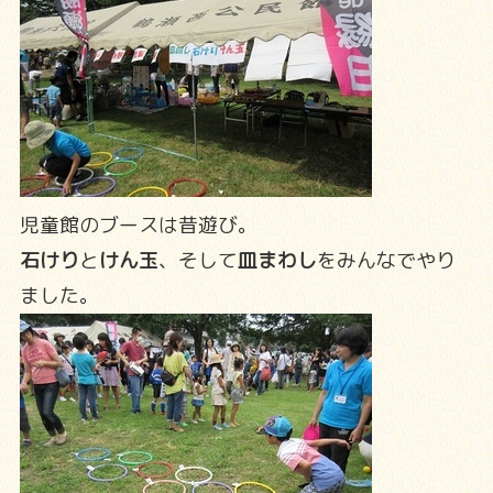
児童館のブースは昔遊び。
石けり
と
けん玉
、そして
皿まわし
をみんなでやり
ました。