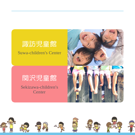
諏訪児童館
Suwa-children's Center
関沢児童館
Sekizawa-children's
Center