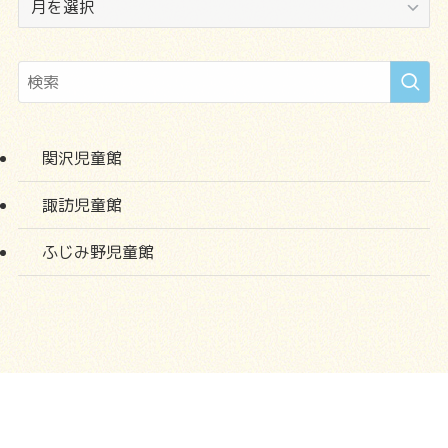
ー
カ
イ
ブ
関沢児童館
諏訪児童館
ふじみ野児童館