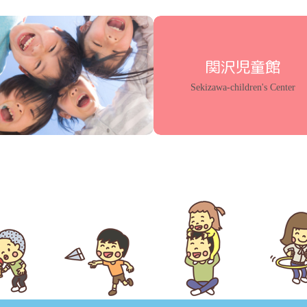
関沢児童館
Sekizawa-children's Center