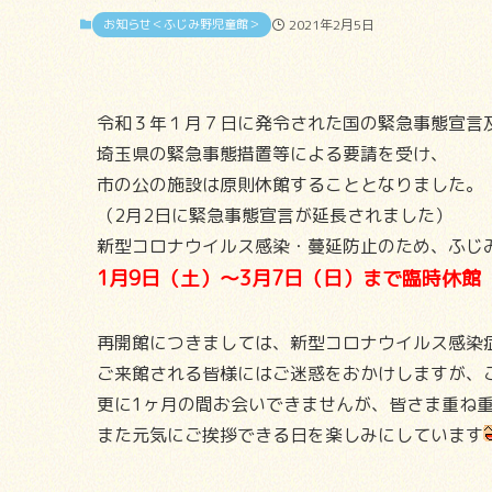
お知らせ＜ふじみ野児童館＞
2021年2月5日
令和３年１月７日に発令された国の緊急事態宣言
埼玉県の緊急事態措置等による要請を受け、
市の公の施設は原則休館することとなりました。
（2月2日に緊急事態宣言が延長されました）
新型コロナウイルス感染・蔓延防止のため、ふじ
1月9日（土）～3月7日（日）まで臨時休
再開館につきましては、新型コロナウイルス感染
ご来館される皆様にはご迷惑をおかけしますが、
更に1ヶ月の間お会いできませんが、皆さま重ね
また元気にご挨拶できる日を楽しみにしています