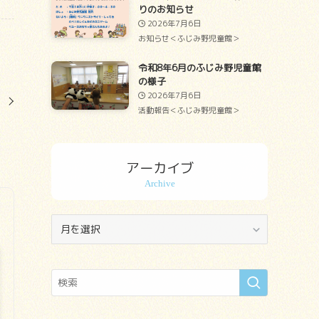
りのお知らせ
2026年7月6日
お知らせ＜ふじみ野児童館＞
令和8年6月のふじみ野児童館
の様子
2026年7月6日
せ
活動報告＜ふじみ野児童館＞
アーカイブ
ア
ー
カ
イ
ブ