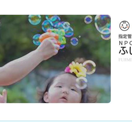
ふ
FUJIM