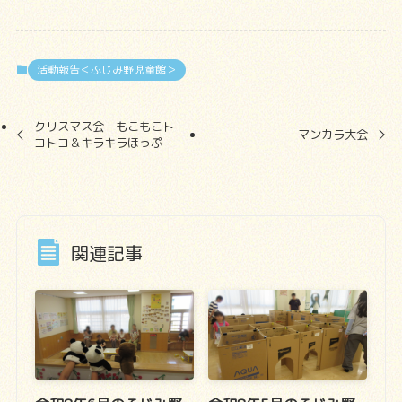
活動報告＜ふじみ野児童館＞
クリスマス会 もこもこト
マンカラ大会
コトコ＆キラキラほっぷ
関連記事