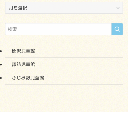
ア
ー
カ
イ
ブ
関沢児童館
諏訪児童館
ふじみ野児童館