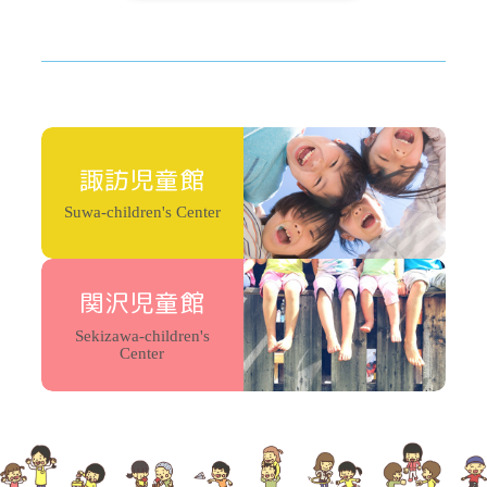
諏訪児童館
Suwa-children's Center
関沢児童館
Sekizawa-children's
Center