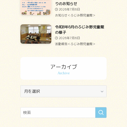
りのお知らせ
2026年7月6日
お知らせ＜ふじみ野児童館＞
令和8年6月のふじみ野児童館
の様子
2026年7月6日
活動報告＜ふじみ野児童館＞
アーカイブ
ア
ー
カ
イ
ブ