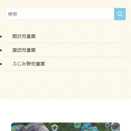
カ
イ
ブ
関沢児童館
諏訪児童館
ふじみ野児童館