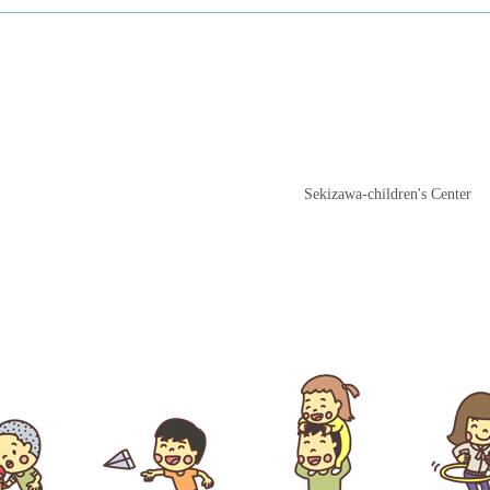
関沢児童館
Sekizawa-children's Center