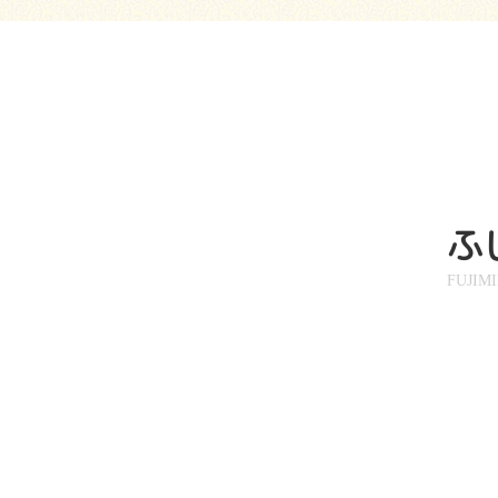
ふ
FUJIM