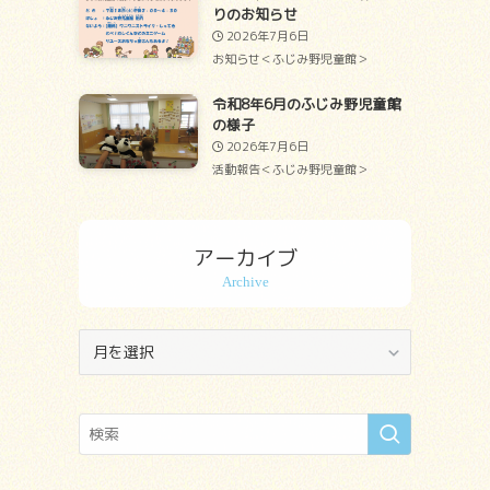
りのお知らせ
2026年7月6日
お知らせ＜ふじみ野児童館＞
令和8年6月のふじみ野児童館
の様子
2026年7月6日
活動報告＜ふじみ野児童館＞
アーカイブ
ア
ー
カ
イ
ブ